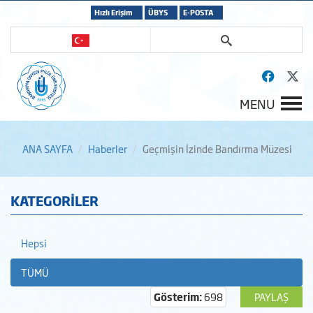
Hızlı Erişim
ÜBYS
E-POSTA
MENU
ANA SAYFA
Haberler
Geçmişin İzinde Bandırma Müzesi
KATEGORİLER
Hepsi
TÜMÜ
Gösterim:
698
PAYLAŞ