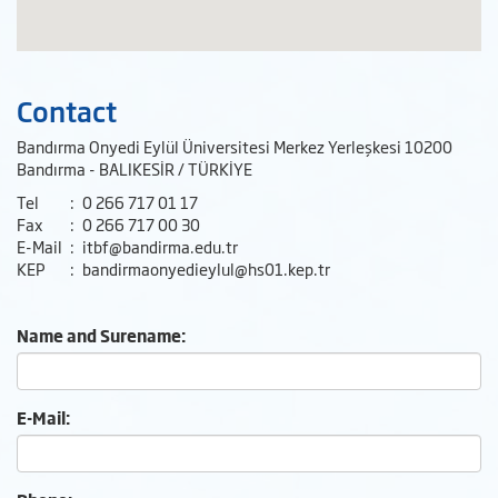
Contact
Bandırma Onyedi Eylül Üniversitesi Merkez Yerleşkesi 10200
Bandırma - BALIKESİR / TÜRKİYE
Tel
:
0 266 717 01 17
Fax
:
0 266 717 00 30
E-Mail
:
itbf@bandirma.edu.tr
KEP
:
bandirmaonyedieylul@hs01.kep.tr
Name and Surename:
E-Mail: