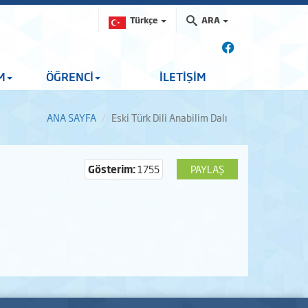
Türkçe
ARA
M
ÖĞRENCİ
İLETİŞİM
ANA SAYFA
Eski Türk Dili Anabilim Dalı
Gösterim:
1755
PAYLAŞ