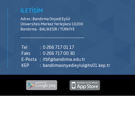
İLETİŞİM
Adres : Bandırma Onyedi Eylül
Üniversitesi Merkez Yerleşkesi 10200
Bandırma - BALIKESİR / TÜRKİYE
Tel
:
0 266 717 01 17
Faks
:
0 266 717 00 30
E-Posta
:
itbf@bandirma.edu.tr
KEP
:
bandirmaonyedieylul@hs01.kep.tr