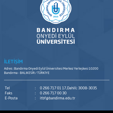
İLETİŞİM
Adres : Bandırma Onyedi Eylül Üniversitesi Merkez Yerleşkesi 10200
Bandırma - BALIKESİR / TÜRKİYE
Tel
:
0 266 717 01 17,Dahili; 3008-3035
Faks
:
0 266 717 00 30
E-Posta
:
itbf@bandirma.edu.tr