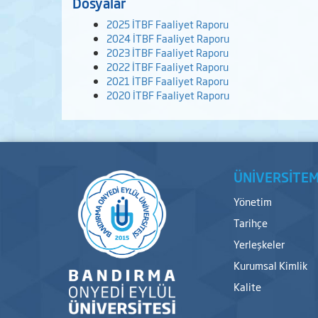
Dosyalar
2025 İTBF Faaliyet Raporu
2024 İTBF Faaliyet Raporu
2023 İTBF Faaliyet Raporu
2022 İTBF Faaliyet Raporu
2021 İTBF Faaliyet Raporu
2020 İTBF Faaliyet Raporu
ÜNİVERSİTEM
Yönetim
Tarihçe
Yerleşkeler
Kurumsal Kimlik
Kalite