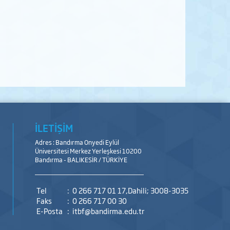
İLETİŞİM
Adres : Bandırma Onyedi Eylül
Üniversitesi Merkez Yerleşkesi 10200
Bandırma - BALIKESİR / TÜRKİYE
Tel
:
0 266 717 01 17,Dahili; 3008-3035
Faks
:
0 266 717 00 30
E-Posta
:
itbf@bandirma.edu.tr