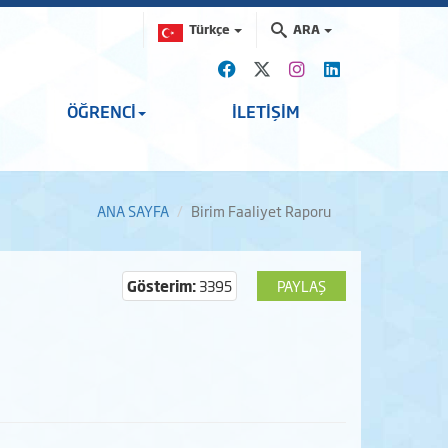
Türkçe
ARA
ÖĞRENCİ
İLETİŞİM
ANA SAYFA
Birim Faaliyet Raporu
Gösterim:
3395
PAYLAŞ