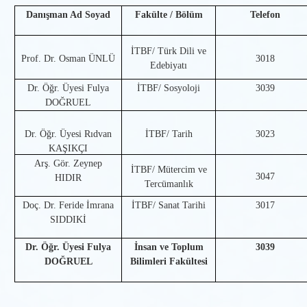
Danışman Ad Soyad
Fakülte / Bölüm
Telefon
İTBF/ Türk Dili ve
Prof. Dr. Osman ÜNLÜ
3018
Edebiyatı
Dr. Öğr. Üyesi Fulya
İTBF/ Sosyoloji
3039
DOĞRUEL
Dr. Öğr. Üyesi Rıdvan
İTBF/ Tarih
3023
KAŞIKÇI
Arş. Gör. Zeynep
İTBF/ Mütercim ve
3047
HIDIR
Tercümanlık
Doç. Dr. Feride İmrana
İTBF/ Sanat Tarihi
3017
SIDDIKİ
Dr. Öğr. Üyesi Fulya
İnsan ve Toplum
3039
DOĞRUEL
Bilimleri Fakültesi