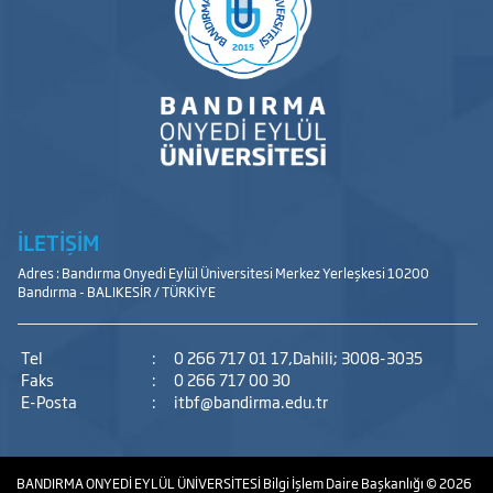
İLETİŞİM
Adres : Bandırma Onyedi Eylül Üniversitesi Merkez Yerleşkesi 10200
Bandırma - BALIKESİR / TÜRKİYE
Tel
:
0 266 717 01 17,Dahili; 3008-3035
Faks
:
0 266 717 00 30
E-Posta
:
itbf@bandirma.edu.tr
BANDIRMA ONYEDİ EYLÜL ÜNİVERSİTESİ
Bilgi İşlem Daire Başkanlığı
© 2026