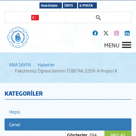
Hızlı Erişim
ÜBYS
E-POSTA
MENU
ANA SAYFA
Haberler
Fakültemiz Öğrencilerinin TÜBİTAK 2209-A Projesi K
KATEGORİLER
Hepsi
Genel
Gösterim:
294
PAYLAŞ