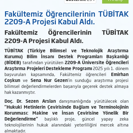
Fakültemiz Öğrencilerinin TÜBİTAK
2209-A Projesi Kabul Aldı.
Fakültemiz Öğrencilerinin TÜBİTAK
2209-A Projesi Kabul Aldı.
TÜBİTAK (Türkiye Bilimsel ve Teknolojik Araştırma
Kurumu) Bilim İnsanı Destek Programları Başkanlığı
(BİDEB)
tarafından yürütülen
2209-A Üniversite Öğrencileri
Araştırma Projeleri Destekleme Programı
2025 yılı 1. dönem
başvuruları kapsamında, Fakültemiz öğrencileri
Emirhan
Coşkun
ve
Sena Nur Gezen
’in sunduğu araştırma projesi
bilimsel değerlendirmelerden başarıyla geçerek destek almaya
hak kazanmıştır.
Doç. Dr. Sezen Arslan
danışmanlığında yürütülecek olan
"Hukuki Metinlerin Çevirisinde Bağlam ve Terminolojinin
Korunması: Makine ve İnsan Çevirisine Yönelik Bir
Değerlendirme"
başlıklı proje, güncel yapay zeka
teknolojilerinin hukuk alanındaki yeterliliğini mercek altına
almaktadır.