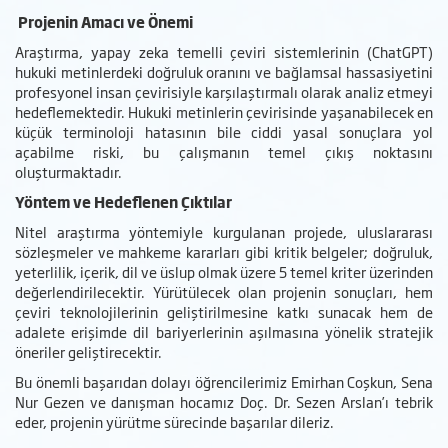
Projenin Amacı ve Önemi
Araştırma, yapay zeka temelli çeviri sistemlerinin (ChatGPT)
hukuki metinlerdeki doğruluk oranını ve bağlamsal hassasiyetini
profesyonel insan çevirisiyle karşılaştırmalı olarak analiz etmeyi
hedeflemektedir. Hukuki metinlerin çevirisinde yaşanabilecek en
küçük terminoloji hatasının bile ciddi yasal sonuçlara yol
açabilme riski, bu çalışmanın temel çıkış noktasını
oluşturmaktadır.
Yöntem ve Hedeflenen Çıktılar
Nitel araştırma yöntemiyle kurgulanan projede, uluslararası
sözleşmeler ve mahkeme kararları gibi kritik belgeler; doğruluk,
yeterlilik, içerik, dil ve üslup olmak üzere 5 temel kriter üzerinden
değerlendirilecektir. Yürütülecek olan projenin sonuçları, hem
çeviri teknolojilerinin geliştirilmesine katkı sunacak hem de
adalete erişimde dil bariyerlerinin aşılmasına yönelik stratejik
öneriler geliştirecektir.
Bu önemli başarıdan dolayı öğrencilerimiz Emirhan Coşkun, Sena
Nur Gezen ve danışman hocamız Doç. Dr. Sezen Arslan’ı tebrik
eder, projenin yürütme sürecinde başarılar dileriz.