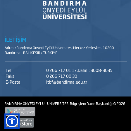
İLETİŞİM
Adres : Bandırma Onyedi Eylül Üniversitesi Merkez Yerleşkesi 10200
Bandırma - BALIKESİR / TÜRKİYE
Tel
:
0 266 717 01 17,Dahili; 3008-3035
Faks
:
0 266 717 00 30
E-Posta
:
itbf@bandirma.edu.tr
BANDIRMA ONYEDİ EYLÜL ÜNİVERSİTESİ
Bilgi İşlem Daire Başkanlığı
© 2026