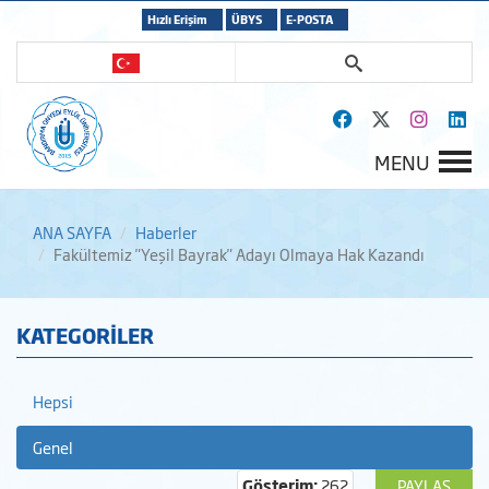
Hızlı Erişim
ÜBYS
E-POSTA
MENU
ANA SAYFA
Haberler
Fakültemiz "Yeşil Bayrak" Adayı Olmaya Hak Kazandı
KATEGORİLER
Hepsi
Genel
Gösterim:
262
PAYLAŞ