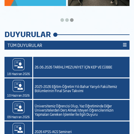
DUYURULAR
TÜM DUYURULAR
26.06.2026 TARİHLİ MEZUNİYET İÇİN KEP VE CÜBBE
8 Haziran 2026
11 Ma
2025-2026 Eğitim-Öğretim Yılı Bahar Yarıyılı Fakültemiz
Bölümlerinin Final Sınav Takvimi
0 Haziran 2026
07 Ma
Üniversitemiz Öğrencisi Olup, Yaz Öğretiminde Diğer
Üniversitelerden Ders Almak İsteyen Öğrencilerimizin
Yapmaları Gereken İşlemler İle İlgili Duyuru
9 Haziran 2026
28 Ni
2026 KPSS-AGS Semineri