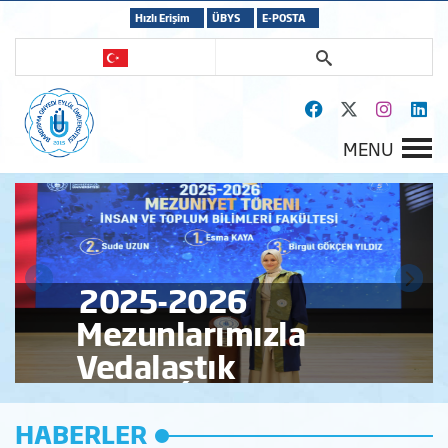
Hızlı Erişim
ÜBYS
E-POSTA
MENU
2025-2026
Mezunlarımızla
Vedalaştık
Mezuniyet Törenimiz ailelerin katılımı ile yapıldı.
HABERLER